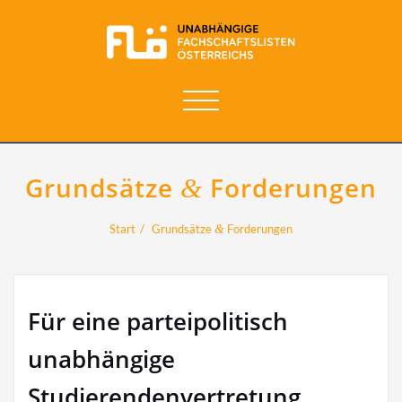
Navigation
umschalten
Grundsätze
Forderungen
&
Start
Grundsätze
&
Forderungen
Für eine parteipolitisch
unabhängige
Studierendenvertretung