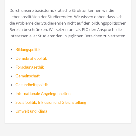
Durch unse­re basis­de­mo­kra­ti­sche Struk­tur ken­nen wir die
Lebens­rea­li­tä­ten der Stu­die­ren­den. Wir wis­sen daher, dass sich
die Pro­ble­me der Stu­die­ren­den nicht auf den bil­dungs­po­li­ti­schen
Bereich beschrän­ken. Wir set­zen uns als
den Anspruch, die
FLÖ
Inter­es­sen aller Stu­die­ren­den in jeg­li­chen Berei­chen zu vertreten.
Bil­dungs­po­li­tik
Demo­kra­tie­po­li­tik
For­schungs­ethik
Gemein­schaft
Gesund­heits­po­li­tik
Inter­na­tio­na­le Angelegenheiten
Sozi­al­po­li­tik, Inklu­si­on und Gleichstellung
Umwelt und Klima