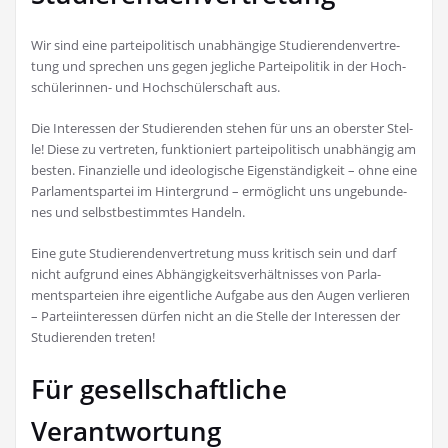
Wir sind eine par­tei­po­li­tisch unab­hän­gi­ge Stu­die­ren­den­ver­tre­
tung und spre­chen uns gegen jeg­li­che Par­tei­po­li­tik in der Hoch­
schü­le­rin­nen- und Hoch­schü­ler­schaft aus.
Die Inter­es­sen der Stu­die­ren­den ste­hen für uns an obers­ter Stel­
le! Die­se zu ver­tre­ten, funk­tio­niert par­tei­po­li­tisch unab­hän­gig am
bes­ten. Finan­zi­el­le und ideo­lo­gi­sche Eigen­stän­dig­keit – ohne eine
Par­la­ments­par­tei im Hin­ter­grund – ermög­licht uns unge­bun­de­
nes und selbst­be­stimm­tes Handeln.
Eine gute Stu­die­ren­den­ver­tre­tung muss kri­tisch sein und darf
nicht auf­grund eines Abhän­gig­keits­ver­hält­nis­ses von Par­la­
ments­par­tei­en ihre eigent­li­che Auf­ga­be aus den Augen ver­lie­ren
– Par­tei­in­ter­es­sen dür­fen nicht an die Stel­le der Inter­es­sen der
Stu­die­ren­den treten!
Für gesellschaftliche
Verantwortung