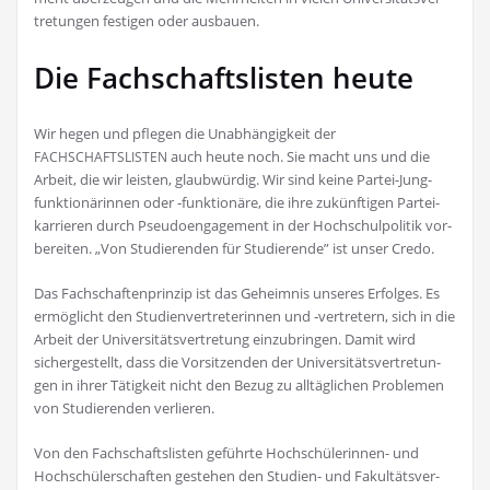
tre­tun­gen fes­ti­gen oder ausbauen.
Die Fachschaftslisten heute
Wir hegen und pfle­gen die Unab­hän­gig­keit der
auch heu­te noch. Sie macht uns und die
FACHSCHAFTSLISTEN
Arbeit, die wir leis­ten, glaub­wür­dig. Wir sind kei­ne Par­tei-Jung­
funk­tio­nä­rin­nen oder ‑funk­tio­nä­re, die ihre zukünf­ti­gen Par­tei­
kar­rie­ren durch Pseu­do­enga­ge­ment in der Hoch­schul­po­li­tik vor­
be­rei­ten. „Von Stu­die­ren­den für Stu­die­ren­de” ist unser Credo.
Das Fach­schaf­ten­prin­zip ist das Geheim­nis unse­res Erfol­ges. Es
ermög­licht den Stu­di­en­ver­tre­te­rin­nen und ‑ver­tre­tern, sich in die
Arbeit der Uni­ver­si­täts­ver­tre­tung ein­zu­brin­gen. Damit wird
sicher­ge­stellt, dass die Vor­sit­zen­den der Uni­ver­si­täts­ver­tre­tun­
gen in ihrer Tätig­keit nicht den Bezug zu all­täg­li­chen Pro­ble­men
von Stu­die­ren­den verlieren.
Von den Fach­schafts­lis­ten geführ­te Hoch­schü­le­rin­nen- und
Hoch­schü­ler­schaf­ten geste­hen den Stu­di­en- und Fakul­täts­ver­