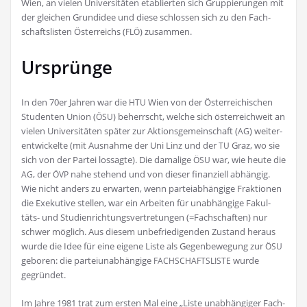
Wien, an vie­len Uni­ver­si­tä­ten eta­blier­ten sich Grup­pie­run­gen mit
der glei­chen Grund­idee und die­se schlos­sen sich zu den Fach­
schafts­lis­ten Öster­reichs (
) zusammen.
FLÖ
Ursprünge
In den 70er Jah­ren war die
Wien von der Öster­rei­chi­schen
HTU
Stu­den­ten Uni­on (
) beherrscht, wel­che sich öster­reich­weit an
ÖSU
vie­len Uni­ver­si­tä­ten spä­ter zur Akti­ons­ge­mein­schaft (
) wei­ter­
AG
ent­wi­ckel­te (mit Aus­nah­me der Uni Linz und der
Graz, wo sie
TU
sich von der Par­tei los­sag­te). Die dama­li­ge
war, wie heu­te die
ÖSU
, der
nahe ste­hend und von die­ser finan­zi­ell abhän­gig.
AG
ÖVP
Wie nicht anders zu erwar­ten, wenn par­tei­ab­hän­gi­ge Frak­tio­nen
die Exe­ku­ti­ve stel­len, war ein Arbei­ten für unab­hän­gi­ge Fakul­
täts- und Stu­di­en­rich­tungs­ver­tre­tun­gen (=Fach­schaf­ten) nur
schwer mög­lich. Aus die­sem unbe­frie­di­gen­den Zustand her­aus
wur­de die Idee für eine eige­ne Lis­te als Gegen­be­we­gung zur
ÖSU
gebo­ren: die par­tei­un­ab­hän­gi­ge
wur­de
FACHSCHAFTSLISTE
gegründet.
Im Jah­re 1981 trat zum ers­ten Mal eine „Lis­te unab­hän­gi­ger Fach­