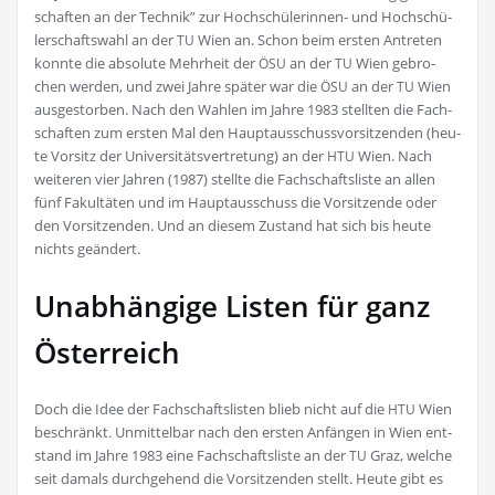
schaf­ten an der Tech­nik” zur Hoch­schü­le­rin­nen- und Hoch­schü­
ler­schafts­wahl an der
Wien an. Schon beim ers­ten Antre­ten
TU
konn­te die abso­lu­te Mehr­heit der
an der
Wien gebro­
ÖSU
TU
chen wer­den, und zwei Jah­re spä­ter war die
an der
Wien
ÖSU
TU
aus­ge­stor­ben. Nach den Wah­len im Jah­re 1983 stell­ten die Fach­
schaf­ten zum ers­ten Mal den Haupt­aus­schuss­vor­sit­zen­den (heu­
te Vor­sitz der Uni­ver­si­täts­ver­tre­tung) an der
Wien. Nach
HTU
wei­te­ren vier Jah­ren (1987) stell­te die Fach­schafts­lis­te an allen
fünf Fakul­tä­ten und im Haupt­aus­schuss die Vor­sit­zen­de oder
den Vor­sit­zen­den. Und an die­sem Zustand hat sich bis heu­te
nichts geändert.
Unabhängige Listen für ganz
Österreich
Doch die Idee der Fach­schafts­lis­ten blieb nicht auf die
Wien
HTU
beschränkt. Unmit­tel­bar nach den ers­ten Anfän­gen in Wien ent­
stand im Jah­re 1983 eine Fach­schafts­lis­te an der
Graz, wel­che
TU
seit damals durch­ge­hend die Vor­sit­zen­den stellt. Heu­te gibt es