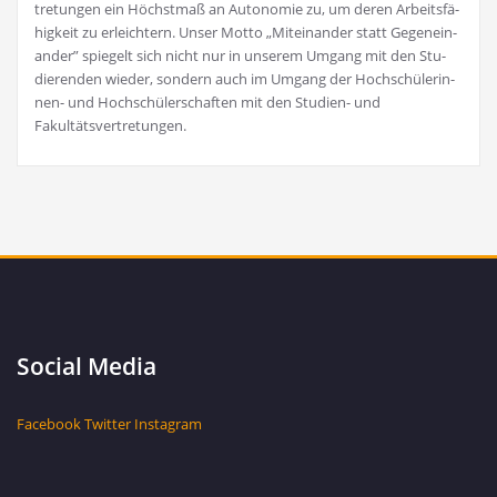
tre­tun­gen ein Höchst­maß an Auto­no­mie zu, um deren Arbeits­fä­
hig­keit zu erleich­tern. Unser Mot­to „Mit­ein­an­der statt Gegen­ein­
an­der” spie­gelt sich nicht nur in unse­rem Umgang mit den Stu­
die­ren­den wie­der, son­dern auch im Umgang der Hoch­schü­le­rin­
nen- und Hoch­schü­ler­schaf­ten mit den Stu­di­en- und
Fakultätsvertretungen.
Social Media
Facebook
Twitter
Instagram