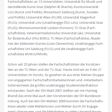
Fach­schafts­lis­ten an 13 Uni­ver­si­tä­ten: Uni­ver­si­tät für Musik und
dar­stel­len­de Kunst Graz (Del­phin
Dra­che), Kunst­uni­ver­si­tät
&
Linz (Kunst und Poli­tik), Mozar­te­um Salz­burg (Kunst, Sozia­les
und Poli­tik), Uni­ver­si­tät Wien (
), Uni­ver­si­tät Kla­gen­furt
FLUW
(
), Uni­ver­si­tät Linz (Unab­hän­gi­ge
Linz), Uni­ver­si­tät Graz
PLUS
ÖSU
(
), Mon­tan­uni­ver­si­tät Leo­ben (hori­zon),
Graz (Fach­
FLUG
TU
schafts­lis­te), Vete­ri­när­me­di­zi­ni­sche Uni­ver­si­tät (ak), Uni­ver­si­tät
für Boden­kul­tur (
),
Wien (Fach­schafts­lis­te), Aka­de­
FALI
BOKU
TU
mie der bil­den­den Küns­te (Lis­te Cle­men­ti­ne), Unab­hän­gi­ge Fach­
schafts­lis­te Uni Salz­burg (
) und die Unab­hän­gi­ge Fach­
FLUS
schafts­lis­te
(
).
MUW
UFMUW
Schon seit 25 Jah­ren stel­len die Fach­schafts­lis­ten die Vor­sit­zen­
den an der
Wien und der
Graz. Heu­te sind wir an 9 der 21
TU
TU
Uni­ver­si­tä­ten im Vor­sitz. So gese­hen ist aus einer klei­nen Grup­pe
von enga­gier­ten Fach­schafts­mit­ar­bei­te­rin­nen und ‑mit­ar­bei­tern
öster­reich­weit die größ­te unab­hän­gi­ge Stu­die­ren­den­frak­ti­on
ent­stan­den. Nach der ÖH-Wahl 2007 stell­ten wir mit Hart­wig
Brandl das ers­te Mal auch den Vor­sit­zen­den der
Bun­des­ver­
ÖH
tre­tung. Auch bei den ÖH-Wah­len 2009 konn­ten die Fach­schafts­
lis­ten wie­der vie­le Wäh­le­rin­nen und Wäh­ler durch ihr Enga­ge­
ment über­zeu­gen und die Mehr­hei­ten in vie­len Uni­ver­si­täts­ver­