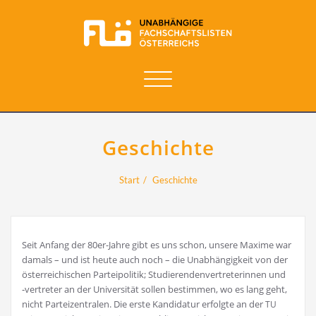
Navigation
umschalten
Geschichte
Start
Geschichte
Seit Anfang der 80er-Jah­re gibt es uns schon, unse­re Maxi­me war
damals – und ist heu­te auch noch – die Unab­hän­gig­keit von der
öster­rei­chi­schen Par­tei­po­li­tik; Stu­die­ren­den­ver­tre­te­rin­nen und
‑ver­tre­ter an der Uni­ver­si­tät sol­len bestim­men, wo es lang geht,
nicht Par­tei­zen­tra­len. Die ers­te Kan­di­da­tur erfolg­te an der
TU