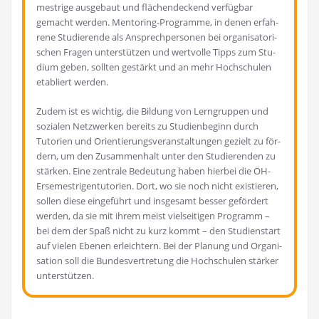
mes­tri­ge aus­ge­baut und flä­chen­de­ckend ver­füg­bar
gemacht wer­den. Men­to­ring-Pro­gram­me, in denen erfah­
re­ne Stu­die­ren­de als Ansprech­per­so­nen bei orga­ni­sa­to­ri­
schen Fra­gen unter­stüt­zen und wert­vol­le Tipps zum Stu­
di­um geben, soll­ten gestärkt und an mehr Hoch­schu­len
eta­bliert werden.
Zudem ist es wich­tig, die Bil­dung von Lern­grup­pen und
sozia­len Netz­wer­ken bereits zu Stu­di­en­be­ginn durch
Tuto­ri­en und Ori­en­tie­rungs­ver­an­stal­tun­gen gezielt zu för­
dern, um den Zusam­men­halt unter den Stu­die­ren­den zu
stär­ken. Eine zen­tra­le Bedeu­tung haben hier­bei die ÖH-
Erse­mes­tri­gen­tu­to­ri­en. Dort, wo sie noch nicht exis­tie­ren,
sol­len die­se ein­ge­führt und ins­ge­samt bes­ser geför­dert
wer­den, da sie mit ihrem meist viel­sei­ti­gen Pro­gramm –
bei dem der Spaß nicht zu kurz kommt – den Stu­di­en­start
auf vie­len Ebe­nen erleich­tern. Bei der Pla­nung und Orga­ni­
sa­ti­on soll die Bun­des­ver­tre­tung die Hoch­schu­len stär­ker
unterstützen.