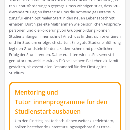
ren Her­aus­for­de­run­gen geprägt. Umso wich­ti­ger ist es, dass Stu­
die­ren­de zu Beginn ihres Stu­di­ums die not­wen­di­ge Unter­stüt­
zung für einen opti­ma­len Start in den neu­en Lebens­ab­schnitt
erhal­ten. Durch geziel­te Maß­nah­men wie per­sön­li­chen Ansprech­
per­so­nen und die För­de­rung von Grup­pen­bil­dung kön­nen
Studienanfänger_innen schnell Anschluss fin­den, sich ori­en­tie­ren
und ihr Stu­di­um erfolg­reich star­ten. Eine gute Stu­di­en­ein­füh­rung
legt den Grund­stein für den aka­de­mi­schen und per­sön­li­chen
Erfolg der Stu­die­ren­den. Daher erach­ten wir das Erst­se­mes­tri­
gen­tu­to­ri­um, wel­ches wir als
seit sei­nem Bestehen aktiv mit­
FLÖ
ge­stal­ten, als essen­ti­el­len Bestand­teil für den Ein­stieg ins
Studium.
Mentoring und
Tutor_innenprogramme für den
Studienstart ausbauen
Um den Ein­stieg ins Hoch­schul­le­ben wei­ter zu erleich­tern,
soll­ten bestehen­de Unter­stüt­zungs­an­ge­bo­te für Erst­se­