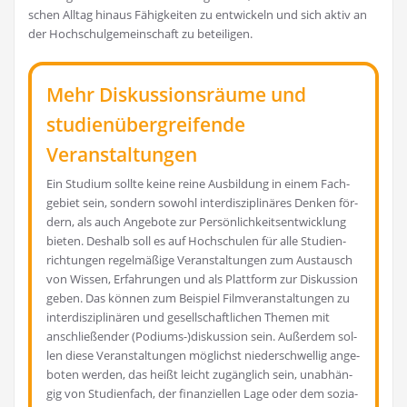
schen All­tag hin­aus Fähig­kei­ten zu ent­wi­ckeln und sich aktiv an
der Hoch­schul­ge­mein­schaft zu beteiligen.
Mehr Diskussionsräume und
studienübergreifende
Veranstaltungen
Ein Stu­di­um soll­te kei­ne rei­ne Aus­bil­dung in einem Fach­
ge­biet sein, son­dern sowohl inter­dis­zi­pli­nä­res Den­ken för­
dern, als auch Ange­bo­te zur Per­sön­lich­keits­ent­wick­lung
bie­ten. Des­halb soll es auf Hoch­schu­len für alle Stu­di­en­
rich­tun­gen regel­mä­ßi­ge Ver­an­stal­tun­gen zum Aus­tausch
von Wis­sen, Erfah­run­gen und als Platt­form zur Dis­kus­si­on
geben. Das kön­nen zum Bei­spiel Film­ver­an­stal­tun­gen zu
inter­dis­zi­pli­nä­ren und gesell­schaft­li­chen The­men mit
anschlie­ßen­der (Podiums-)diskussion sein. Außer­dem sol­
len die­se Ver­an­stal­tun­gen mög­lichst nie­der­schwel­lig ange­
bo­ten wer­den, das heißt leicht zugäng­lich sein, unab­hän­
gig von Stu­di­en­fach, der finan­zi­el­len Lage oder dem sozia­