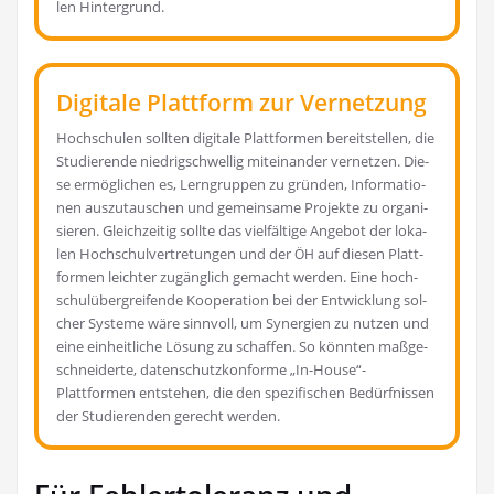
len Hintergrund.
Digitale Plattform zur Vernetzung
Hoch­schu­len soll­ten digi­ta­le Platt­for­men bereit­stel­len, die
Stu­die­ren­de nied­rig­schwel­lig mit­ein­an­der ver­net­zen. Die­
se ermög­li­chen es, Lern­grup­pen zu grün­den, Infor­ma­tio­
nen aus­zu­tau­schen und gemein­sa­me Pro­jek­te zu orga­ni­
sie­ren. Gleich­zei­tig soll­te das viel­fäl­ti­ge Ange­bot der loka­
len Hoch­schul­ver­tre­tun­gen und der
auf die­sen Platt­
ÖH
for­men leich­ter zugäng­lich gemacht wer­den. Eine hoch­
schul­über­grei­fen­de Koope­ra­ti­on bei der Ent­wick­lung sol­
cher Sys­te­me wäre sinn­voll, um Syn­er­gien zu nut­zen und
eine ein­heit­li­che Lösung zu schaf­fen. So könn­ten maß­ge­
schnei­der­te, daten­schutz­kon­for­me „In-House“-
Plattformen ent­ste­hen, die den spe­zi­fi­schen Bedürf­nis­sen
der Stu­die­ren­den gerecht werden.