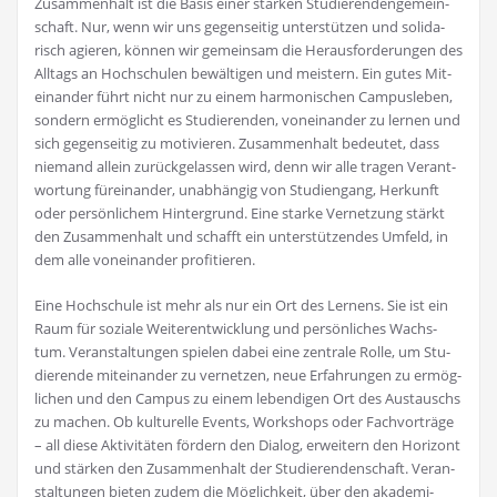
Zusam­men­halt ist die Basis einer star­ken Stu­die­ren­den­ge­mein­
schaft. Nur, wenn wir uns gegen­sei­tig unter­stüt­zen und soli­da­
risch agie­ren, kön­nen wir gemein­sam die Her­aus­for­de­run­gen des
All­tags an Hoch­schu­len bewäl­ti­gen und meis­tern. Ein gutes Mit­
ein­an­der führt nicht nur zu einem har­mo­ni­schen Cam­pus­le­ben,
son­dern ermög­licht es Stu­die­ren­den, von­ein­an­der zu ler­nen und
sich gegen­sei­tig zu moti­vie­ren. Zusam­men­halt bedeu­tet, dass
nie­mand allein zurück­ge­las­sen wird, denn wir alle tra­gen Ver­ant­
wor­tung für­ein­an­der, unab­hän­gig von Stu­di­en­gang, Her­kunft
oder per­sön­li­chem Hin­ter­grund. Eine star­ke Ver­net­zung stärkt
den Zusam­men­halt und schafft ein unter­stüt­zen­des Umfeld, in
dem alle von­ein­an­der profitieren.
Eine Hoch­schu­le ist mehr als nur ein Ort des Ler­nens. Sie ist ein
Raum für sozia­le Wei­ter­ent­wick­lung und per­sön­li­ches Wachs­
tum. Ver­an­stal­tun­gen spie­len dabei eine zen­tra­le Rol­le, um Stu­
die­ren­de mit­ein­an­der zu ver­net­zen, neue Erfah­run­gen zu ermög­
li­chen und den Cam­pus zu einem leben­di­gen Ort des Aus­tauschs
zu machen. Ob kul­tu­rel­le Events, Work­shops oder Fach­vor­trä­ge
– all die­se Akti­vi­tä­ten för­dern den Dia­log, erwei­tern den Hori­zont
und stär­ken den Zusam­men­halt der Stu­die­ren­den­schaft. Ver­an­
stal­tun­gen bie­ten zudem die Mög­lich­keit, über den aka­de­mi­