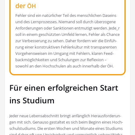
der
ÖH
Feh­ler sind ein natür­li­cher Teil des mensch­li­chen Daseins
und des Lern­pro­zes­ses. Nie­mand soll durch über­zo­ge­ne
Anfor­de­run­gen oder Sank­tio­nen ent­mu­tigt wer­den. Jede_r
soll in einem geschütz­ten Umfeld ler­nen, Feh­ler als Chan­ce
zur Ver­bes­se­rung zu sehen. Daher for­dern wir die Ein­füh­
rung einer kon­struk­ti­ven Feh­ler­kul­tur mit trans­pa­ren­ten
Vor­ge­hens­wei­sen im Umgang mit Feh­lern, kla­ren Feed­
back­mög­lich­kei­ten und Schu­lun­gen zur Refle­xi­on –
sowohl an den Hoch­schu­len als auch inner­halb der
.
ÖH
Für einen erfolgreichen Start
ins Studium
Jeder neue Lebens­ab­schnitt bringt anfäng­lich Her­aus­for­de­run­
gen mit sich. Genau­so gestal­tet es sich beim Beginn eines Hoch­
schul­stu­di­ums. Die ers­ten Wochen und Mona­te eines Stu­di­ums
sind daher oft von Unsi­cher­heit und ver­meint­lich unbe­wäl­tig­ba­