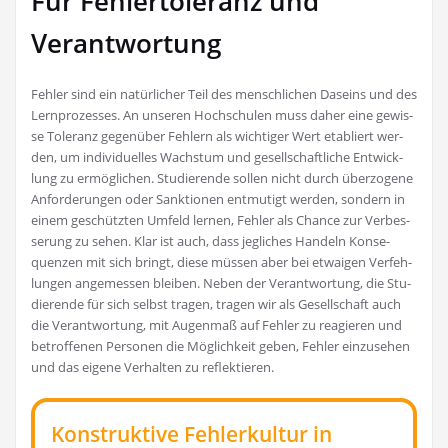
Für Fehlertoleranz und
Verantwortung
Feh­ler sind ein natür­li­cher Teil des mensch­li­chen Daseins und des
Lern­pro­zes­ses. An unse­ren Hoch­schu­len muss daher eine gewis­
se Tole­ranz gegen­über Feh­lern als wich­ti­ger Wert eta­bliert wer­
den, um indi­vi­du­el­les Wachs­tum und gesell­schaft­li­che Ent­wick­
lung zu ermög­li­chen. Stu­die­ren­de sol­len nicht durch über­zo­ge­ne
Anfor­de­run­gen oder Sank­tio­nen ent­mu­tigt wer­den, son­dern in
einem geschütz­ten Umfeld ler­nen, Feh­ler als Chan­ce zur Ver­bes­
se­rung zu sehen. Klar ist auch, dass jeg­li­ches Han­deln Kon­se­
quen­zen mit sich bringt, die­se müs­sen aber bei etwa­igen Ver­feh­
lun­gen ange­mes­sen blei­ben. Neben der Ver­ant­wor­tung, die Stu­
die­ren­de für sich selbst tra­gen, tra­gen wir als Gesell­schaft auch
die Ver­ant­wor­tung, mit Augen­maß auf Feh­ler zu reagie­ren und
betrof­fe­nen Per­so­nen die Mög­lich­keit geben, Feh­ler ein­zu­se­hen
und das eige­ne Ver­hal­ten zu reflektieren.
Konstruktive Fehlerkultur in