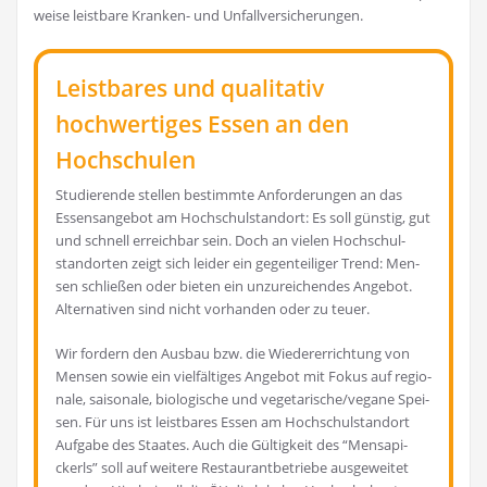
wei­se leist­ba­re Kran­ken- und Unfallversicherungen.
Leistbares und qualitativ
hochwertiges Essen an den
Hochschulen
Stu­die­ren­de stel­len bestimm­te Anfor­de­run­gen an das
Essens­an­ge­bot am Hoch­schul­stand­ort: Es soll güns­tig, gut
und schnell erreich­bar sein. Doch an vie­len Hoch­schul­
stand­or­ten zeigt sich lei­der ein gegen­tei­li­ger Trend: Men­
sen schlie­ßen oder bie­ten ein unzu­rei­chen­des Ange­bot.
Alter­na­ti­ven sind nicht vor­han­den oder zu teuer.
Wir for­dern den Aus­bau bzw. die Wie­der­errich­tung von
Men­sen sowie ein viel­fäl­ti­ges Ange­bot mit Fokus auf regio­
na­le, sai­so­na­le, bio­lo­gi­sche und vegetarische/vegane Spei­
sen. Für uns ist leist­ba­res Essen am Hoch­schul­stand­ort
Auf­ga­be des Staa­tes. Auch die Gül­tig­keit des “Men­s­a­pi­
ckerls” soll auf wei­te­re Restau­rant­be­trie­be aus­ge­wei­tet