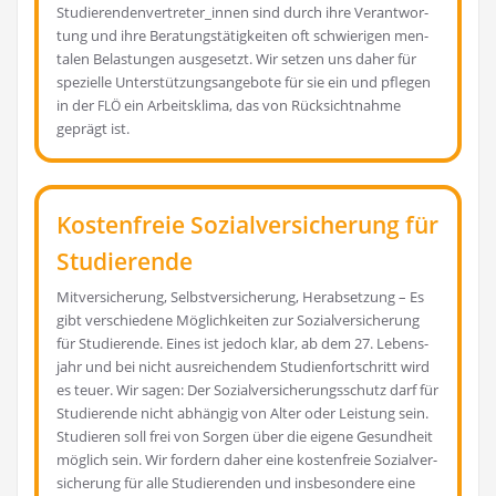
Studierendenvertreter_innen sind durch ihre Ver­ant­wor­
tung und ihre Bera­tungs­tä­tig­kei­ten oft schwie­ri­gen men­
ta­len Belas­tun­gen aus­ge­setzt. Wir set­zen uns daher für
spe­zi­el­le Unter­stüt­zungs­an­ge­bo­te für sie ein und pfle­gen
in der
ein Arbeits­kli­ma, das von Rück­sicht­nah­me
FLÖ
geprägt ist.
Kostenfreie Sozialversicherung für
Studierende
Mit­ver­si­che­rung, Selbst­ver­si­che­rung, Her­ab­set­zung – Es
gibt ver­schie­de­ne Mög­lich­kei­ten zur Sozi­al­ver­si­che­rung
für Stu­die­ren­de. Eines ist jedoch klar, ab dem 27. Lebens­
jahr und bei nicht aus­rei­chen­dem Stu­di­en­fort­schritt wird
es teu­er. Wir sagen: Der Sozi­al­ver­si­che­rungs­schutz darf für
Stu­die­ren­de nicht abhän­gig von Alter oder Leis­tung sein.
Stu­die­ren soll frei von Sor­gen über die eige­ne Gesund­heit
mög­lich sein. Wir for­dern daher eine kos­ten­freie Sozi­al­ver­
si­che­rung für alle Stu­die­ren­den und ins­be­son­de­re eine