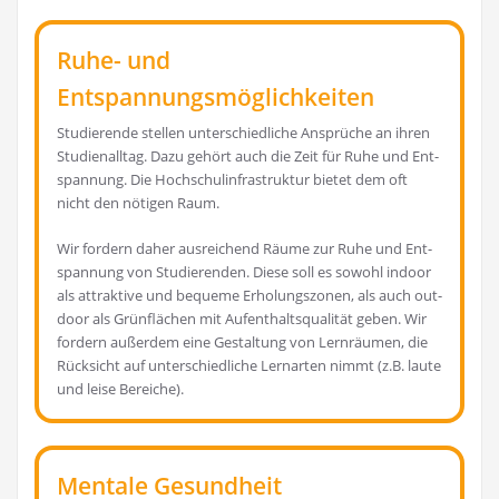
Ruhe- und
Entspannungsmöglichkeiten
Stu­die­ren­de stel­len unter­schied­li­che Ansprü­che an ihren
Stu­di­en­all­tag. Dazu gehört auch die Zeit für Ruhe und Ent­
span­nung. Die Hoch­schul­in­fra­struk­tur bie­tet dem oft
nicht den nöti­gen Raum.
Wir for­dern daher aus­rei­chend Räu­me zur Ruhe und Ent­
span­nung von Stu­die­ren­den. Die­se soll es sowohl indoor
als attrak­ti­ve und beque­me Erho­lungs­zo­nen, als auch out­
door als Grün­flä­chen mit Auf­ent­halts­qua­li­tät geben. Wir
for­dern außer­dem eine Gestal­tung von Lern­räu­men, die
Rück­sicht auf unter­schied­li­che Lern­ar­ten nimmt (z.B. lau­te
und lei­se Bereiche).
Mentale Gesundheit