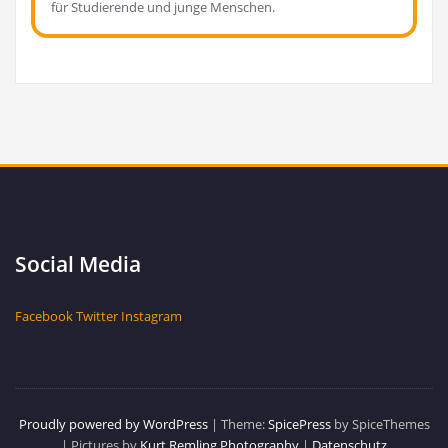
für Stu­die­ren­de und jun­ge Menschen.
Social Media
Facebook
Twitter
Instagram
Proudly powered by WordPress
| Theme:
SpicePress
by SpiceThemes
| Pictures by
Kurt Remling Photography
|
Datenschutz