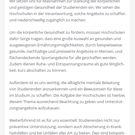
Wir set­zen uns für Maß­nah­men zur Stär­kung der kör­per­li­chen
und geis­ti­gen Gesund­heit der Stu­die­ren­den ein. Wir sehen die
Hoch­schu­len in der Ver­ant­wor­tung, sol­che Ange­bo­te zu schaf­fen
und nie­der­schwel­lig zugäng­lich zu machen.
Um die kör­per­li­che Gesund­heit zu för­dern, müs­sen Hoch­schu­len
dafür Sor­ge tra­gen, dass eine gro­ße Aus­wahl an gesun­den und
aus­ge­wo­ge­nen Ernäh­rungs­mög­lich­kei­ten, durch bei­spiels­wei­se
gesun­de, nach­hal­ti­ge und preis­wer­te Ange­bo­te in Men­sen, und
flä­chen­de­cken­de Sport­an­ge­bo­te für alle geschaf­fen wer­den.
Zudem die­nen Ruhe- und Ent­span­nungs­räu­me als gute Mög­lich­
keit, kurz abschal­ten zu können.
Außer­dem ist es uns wich­tig, die all­täg­li­che men­ta­le Belas­tung
von Stu­die­ren­den anzu­er­ken­nen und ein Bewusst­sein für die­se
im Stu­di­um zu schaf­fen. Die Auf­ga­be der Hoch­schu­len ist hier­bei,
die­sem The­ma aus­rei­chend Beach­tung zu geben und Unter­stüt­
zungs­an­ge­bo­te aufzubauen.
Wei­ter­füh­rend ist es für uns essen­ti­ell, Stu­die­ren­den nicht nur
prä­ven­ti­ve Unter­stüt­zung, son­dern auch Absi­che­rung in Krank­
heits­fäl­len und bei Unfäl­len aller Art zu bie­ten. Dies sind bei­spiels­