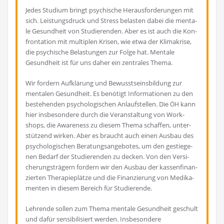
Jedes Stu­di­um bringt psy­chi­sche Her­aus­for­de­run­gen mit
sich. Leis­tungs­druck und Stress belas­ten dabei die men­ta­
le Gesund­heit von Stu­die­ren­den. Aber es ist auch die Kon­
fron­ta­ti­on mit mul­ti­plen Kri­sen, wie etwa der Kli­ma­kri­se,
die psy­chi­sche Belas­tun­gen zur Fol­ge hat. Men­ta­le
Gesund­heit ist für uns daher ein zen­tra­les Thema.
Wir for­dern Auf­klä­rung und Bewusst­seins­bil­dung zur
men­ta­len Gesund­heit. Es benö­tigt Infor­ma­tio­nen zu den
bestehen­den psy­cho­lo­gi­schen Anlauf­stel­len. Die
kann
ÖH
hier ins­be­son­de­re durch die Ver­an­stal­tung von Work­
shops, die Awa­re­ness zu die­sem The­ma schaf­fen, unter­
stüt­zend wir­ken. Aber es braucht auch einen Aus­bau des
psy­cho­lo­gi­schen Bera­tungs­an­ge­bo­tes, um den gestie­ge­
nen Bedarf der Stu­die­ren­den zu decken. Von den Ver­si­
che­rungs­trä­gern for­dern wir den Aus­bau der kas­sen­fi­nan­
zier­ten The­ra­pie­plät­ze und die Finan­zie­rung von Medi­ka­
men­ten in die­sem Bereich für Studierende.
Leh­ren­de sol­len zum The­ma men­ta­le Gesund­heit geschult
und dafür sen­si­bi­li­siert wer­den. Ins­be­son­de­re