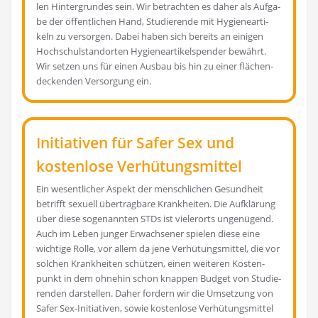
len Hin­ter­grun­des sein. Wir betrach­ten es daher als Auf­ga­
be der öffent­li­chen Hand, Stu­die­ren­de mit Hygie­ne­ar­ti­
keln zu ver­sor­gen. Dabei haben sich bereits an eini­gen
Hoch­schul­stand­or­ten Hygie­ne­ar­ti­kel­spen­der bewährt.
Wir set­zen uns für einen Aus­bau bis hin zu einer flä­chen­
de­cken­den Ver­sor­gung ein.
Initiativen für Safer Sex und
kostenlose Verhütungsmittel
Ein wesent­li­cher Aspekt der mensch­li­chen Gesund­heit
betrifft sexu­ell über­trag­ba­re Krank­hei­ten. Die Auf­klä­rung
über die­se soge­nann­ten STDs ist vie­ler­orts unge­nü­gend.
Auch im Leben jun­ger Erwach­se­ner spie­len die­se eine
wich­ti­ge Rol­le, vor allem da jene Ver­hü­tungs­mit­tel, die vor
sol­chen Krank­hei­ten schüt­zen, einen wei­te­ren Kos­ten­
punkt in dem ohne­hin schon knap­pen Bud­get von Stu­die­
ren­den dar­stel­len. Daher for­dern wir die Umset­zung von
Safer Sex-Initia­ti­ven, sowie kos­ten­lo­se Ver­hü­tungs­mit­tel