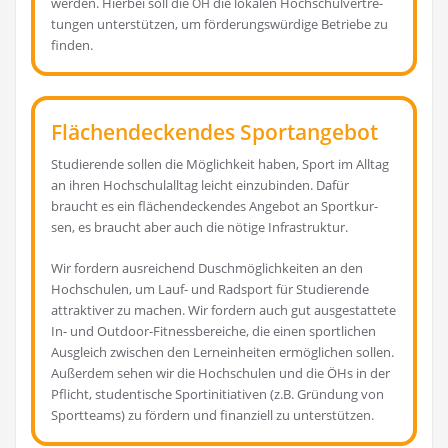
wer­den. Hier­bei soll die
die loka­len Hoch­schul­ver­tre­
ÖH
tun­gen unter­stüt­zen, um för­de­rungs­wür­di­ge Betrie­be zu
finden.
Flächendeckendes Sportangebot
Stu­die­ren­de sol­len die Mög­lich­keit haben, Sport im All­tag
an ihren Hoch­schul­all­tag leicht ein­zu­bin­den. Dafür
braucht es ein flä­chen­de­cken­des Ange­bot an Sport­kur­
sen, es braucht aber auch die nöti­ge Infrastruktur.
Wir for­dern aus­rei­chend Dusch­mög­lich­kei­ten an den
Hoch­schu­len, um Lauf- und Rad­sport für Stu­die­ren­de
attrak­ti­ver zu machen. Wir for­dern auch gut aus­ge­stat­te­te
In- und Out­door-Fit­ness­be­rei­che, die einen sport­li­chen
Aus­gleich zwi­schen den Lern­ein­hei­ten ermög­li­chen sol­len.
Außer­dem sehen wir die Hoch­schu­len und die ÖHs in der
Pflicht, stu­den­ti­sche Sport­in­itia­ti­ven (z.B. Grün­dung von
Sport­teams) zu för­dern und finan­zi­ell zu unterstützen.