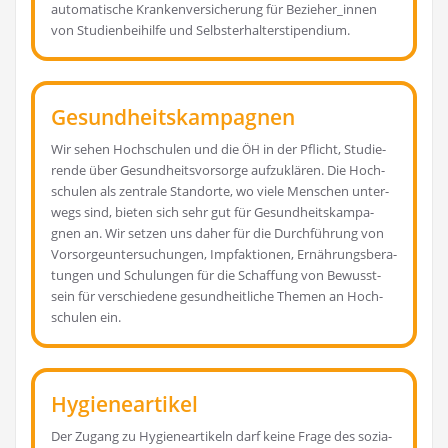
auto­ma­ti­sche Kran­ken­ver­si­che­rung für Bezieher_innen
von Stu­di­en­bei­hil­fe und Selbsterhalterstipendium.
Gesundheitskampagnen
Wir sehen Hoch­schu­len und die
in der Pflicht, Stu­die­
ÖH
ren­de über Gesund­heits­vor­sor­ge auf­zu­klä­ren. Die Hoch­
schu­len als zen­tra­le Stand­or­te, wo vie­le Men­schen unter­
wegs sind, bie­ten sich sehr gut für Gesund­heits­kam­pa­
gnen an. Wir set­zen uns daher für die Durch­füh­rung von
Vor­sor­ge­un­ter­su­chun­gen, Impf­ak­tio­nen, Ernäh­rungs­be­ra­
tun­gen und Schu­lun­gen für die Schaf­fung von Bewusst­
sein für ver­schie­de­ne gesund­heit­li­che The­men an Hoch­
schu­len ein.
Hygieneartikel
Der Zugang zu Hygie­ne­ar­ti­keln darf kei­ne Fra­ge des sozia­