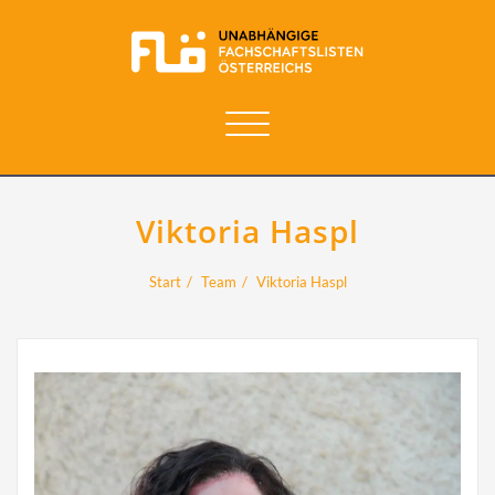
Navigation
umschalten
Viktoria Haspl
Start
Team
Viktoria Haspl