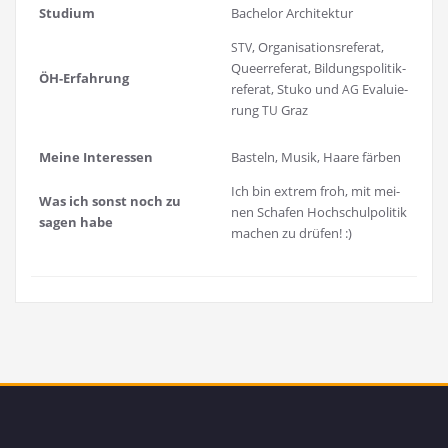
Stu­di­um
Bache­lor Architektur
, Orga­ni­sa­ti­ons­re­fe­rat,
STV
Que­er­re­fe­rat, Bil­dungs­po­li­tik­
ÖH-Erfah­rung
re­fe­rat, Stu­ko und
Eva­lu­ie­
AG
rung
Graz
TU
Mei­ne Interessen
Bas­teln, Musik, Haa­re färben
Ich bin extrem froh, mit mei­
Was ich sonst noch zu
nen Scha­fen Hoch­schul­po­li­tik
sagen habe
machen zu drüfen! :)