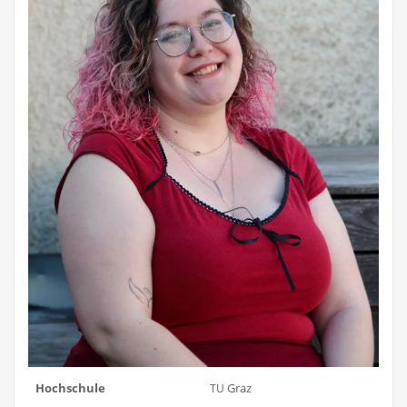
Hoch­schu­le
Graz
TU