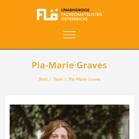
Navigation
umschalten
Pia-Marie Graves
Start
Team
Pia-Marie Graves