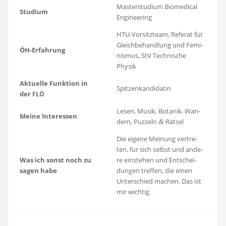
Mas­ter­stu­di­um Bio­me­di­cal
Stu­di­um
Engineering
HTU-Vor­sitz­team, Refe­rat für
Gleich­be­hand­lung und Femi­
ÖH-Erfah­rung
nis­mus, StV Tech­ni­sche
Physik
Aktu­el­le Funk­ti­on in
Spit­zen­kan­di­da­tin
der
FLÖ
Lesen, Musik, Bota­nik, Wan­
Mei­ne Interessen
dern, Puz­zeln
Rätsel
&
Die eige­ne Mei­nung ver­tre­
ten, für sich selbst und ande­
Was ich sonst noch zu
re ein­ste­hen und Ent­schei­
sagen habe
dun­gen tref­fen, die einen
Unter­schied machen. Das ist
mir wichtig.