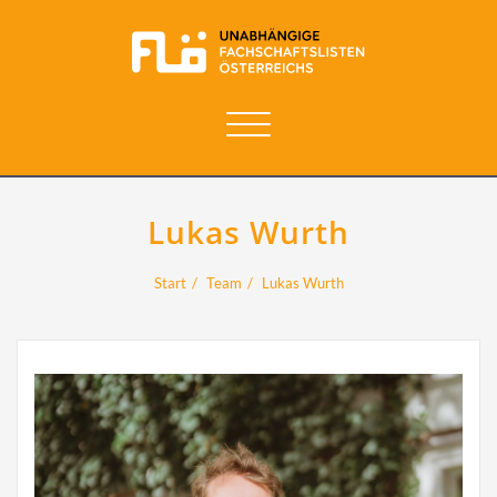
Navigation
umschalten
Lukas Wurth
Start
Team
Lukas Wurth