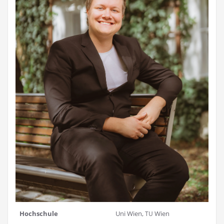
Hoch­schu­le
Uni Wien,
Wien
TU