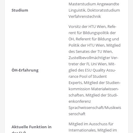
Mas­ter­stu­di­um Ange­wand­te
Stu­di­um
Lin­gu­is­tik, Dok­to­rats­stu­di­um
Verfahrenstechnik
Vor­sitz der
Wien, Refe­
HTU
rent für Bil­dungs­po­li­tik der
, Refe­rent für Bil­dung und
ÖH
Poli­tik der
Wien, Mit­glied
HTU
des Sena­tes der
Wien,
TU
Zustell­be­voll­mäch­tig­ter Ver­
tre­ter der
Uni Wien, Mit­
FL
ÖH-Erfah­rung
glied des
Qua­li­ty Assu­
ESU
rance Pool of Stu­dent
Experts, Mit­glied der Stu­di­en­
kom­mis­si­on Mate­ri­al­wis­sen­
schaf­ten, Mit­glied der Stu­di­
en­kon­fe­renz
Sprachwissenschaft/Musikwis
senschaft
Mit­glied im Aus­schuss für
Aktu­el­le Funk­ti­on in
Inter­na­tio­na­les, Mit­glied im
der
FLÖ