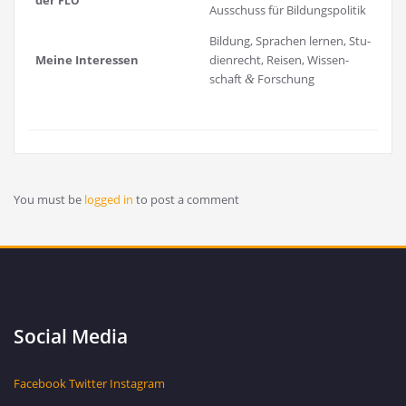
Aus­schuss für Bildungspolitik
Bil­dung, Spra­chen ler­nen, Stu­
Mei­ne Interessen
di­en­recht, Rei­sen, Wis­sen­
schaft
Forschung
&
You must be
logged in
to post a comment
Social Media
Facebook
Twitter
Instagram