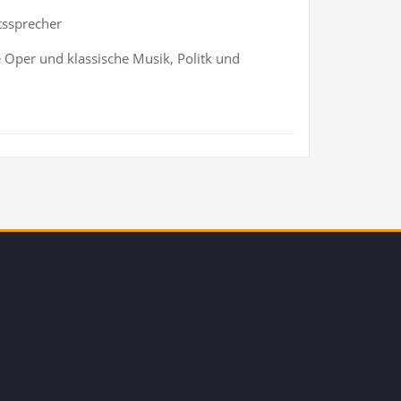
ftssprecher
re Oper und klas­si­sche Musik, Politk und