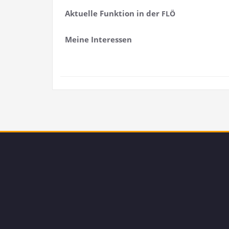
Aktu­el­le Funk­ti­on in der
FLÖ
Mei­ne Interessen