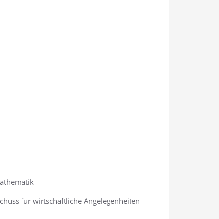
 Mathematik
huss für wirt­schaft­li­che Ange­le­gen­hei­ten