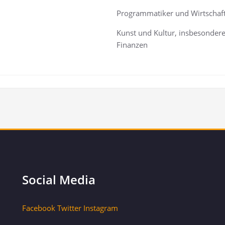
Pro­gram­ma­ti­ker und Wirtscha
Kunst und Kul­tur, ins­be­son­de­
Finanzen
Social Media
Facebook
Twitter
Instagram