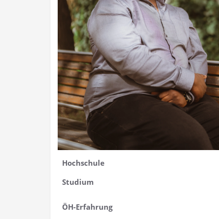
Hoch­schu­le
Stu­di­um
ÖH-Erfah­rung