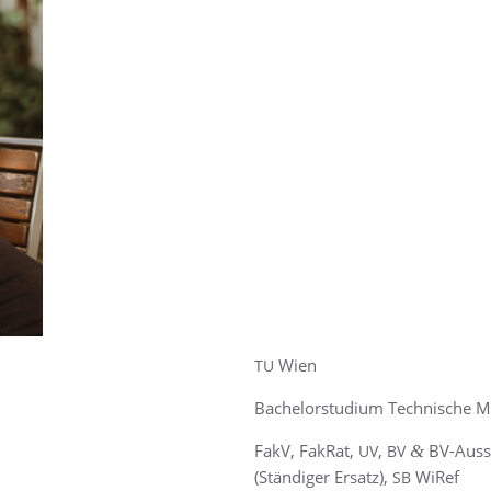
Wien
TU
Bache­lor­stu­di­um Tech­ni­sche
FakV, FakRat,
,
BV-Aus­sc
&
UV
BV
(Stän­di­ger Ersatz),
WiRef
SB