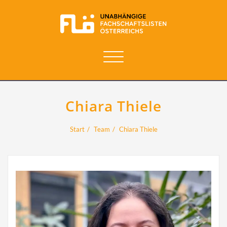
Navigation
umschalten
Chiara Thiele
Start
Team
Chiara Thiele