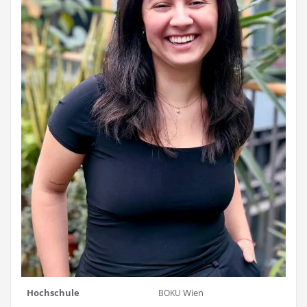
Hoch­schu­le
Wien
BOKU