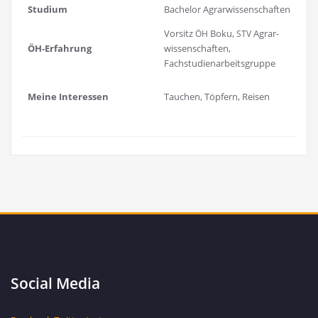
Stu­di­um
Bache­lor Agrarwissenschaften
Vor­sitz
Boku,
Agrar­
ÖH
STV
ÖH-Erfah­rung
wis­sen­schaf­ten,
Fachstudienarbeitsgruppe
Mei­ne Interessen
Tau­chen, Töp­fern, Reisen
Social Media