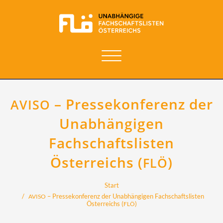
Navigation
umschalten
– Pressekonferenz der
AVISO
Unabhängigen
Fachschaftslisten
Österreichs (
)
FLÖ
Start
– Pressekonferenz der Unabhängigen Fachschaftslisten
AVISO
Österreichs (
)
FLÖ