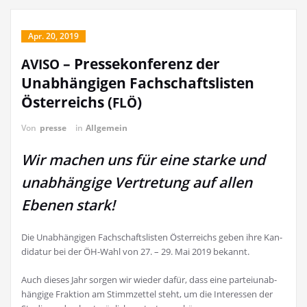
Apr. 20, 2019
– Pressekonferenz der
AVISO
Unabhängigen Fachschaftslisten
Österreichs (
)
FLÖ
Von
presse
in
Allgemein
Wir machen uns für eine starke und
unabhängige Vertretung auf allen
Ebenen stark!
Die Unab­hän­gi­gen Fach­schafts­lis­ten Öster­reichs geben ihre Kan­
di­da­tur bei der ÖH-Wahl von 27. – 29. Mai 2019 bekannt.
Auch die­ses Jahr sor­gen wir wie­der dafür, dass eine par­tei­un­ab­
hän­gi­ge Frak­ti­on am Stimm­zet­tel steht, um die Inter­es­sen der