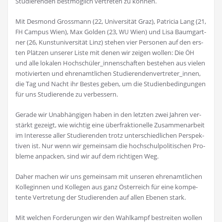
Stu­die­ren­den best­mög­lich ver­tre­ten zu können.
Mit Des­mond Gross­mann (22, Uni­ver­si­tät Graz), Patri­cia Lang (21,
Cam­pus Wien), Max Gol­den (23,
Wien) und Lisa Baum­gart­
FH
WU
ner (26, Kunst­uni­ver­si­tät Linz) ste­hen vier Per­so­nen auf den ers­
ten Plät­zen unse­rer Lis­te mit denen wir zei­gen wol­len: Die
ÖH
und alle loka­len Hochschüler_innenschaften bestehen aus vie­len
moti­vier­ten und ehren­amt­li­chen Studierendenvertreter_innen,
die Tag und Nacht ihr Bes­tes geben, um die Stu­di­en­be­din­gun­gen
für uns Stu­die­ren­de zu verbessern.
Gera­de wir Unab­hän­gi­gen haben in den letz­ten zwei Jah­ren ver­
stärkt gezeigt, wie wich­tig eine über­frak­tio­nel­le Zusam­men­ar­beit
im Inter­es­se aller Stu­die­ren­den trotz unter­schied­li­chen Per­spek­
ti­ven ist. Nur wenn wir gemein­sam die hoch­schul­po­li­ti­schen Pro­
ble­me anpa­cken, sind wir auf dem rich­ti­gen Weg.
Daher machen wir uns gemein­sam mit unse­ren ehren­amt­li­chen
Kol­le­gin­nen und Kol­le­gen aus ganz Öster­reich für eine kom­pe­
ten­te Ver­tre­tung der Stu­die­ren­den auf allen Ebe­nen stark.
Mit wel­chen For­de­run­gen wir den Wahl­kampf bestrei­ten wol­len