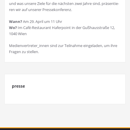
und was unse­re Zie­le für die nächs­ten zwei Jah­re sind, prä­sen­tie­
ren wir auf unse­rer Pressekonferenz.
Wann?
Am 29. April um 11 Uhr
Wo?
Im Café-Restau­rant Hafer­point in der Guß­haus­stra­ße 12,
1040 Wien
Medienvertreter_innen sind zur Teil­nah­me ein­ge­la­den, um ihre
Fra­gen zu stellen.
presse