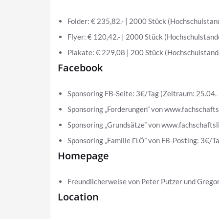
Fol­der: € 235,82.- | 2000 Stück (Hoch­schul­stand
Fly­er: € 120,42.- | 2000 Stück (Hoch­schul­stand­
Pla­ka­te: € 229,08 | 200 Stück (Hoch­schul­stand­
Facebook
Spon­so­ring FB-Sei­te: 3€/Tag (Zeit­raum: 25.04
Spon­so­ring „For­de­run­gen” von www​.fach​schaft
Spon­so­ring „Grund­sät­ze” von www​.fach​schafts​
Spon­so­ring „Fami­lie
” von FB-Pos­ting: 3€/T
FLÖ
Homepage
Freund­li­cher­wei­se von Peter Put­zer und Gre­go
Location