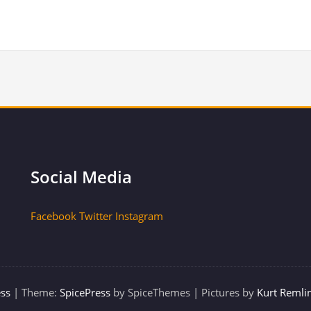
Social Media
Facebook
Twitter
Instagram
ss
| Theme:
SpicePress
by SpiceThemes | Pictures by
Kurt Remli