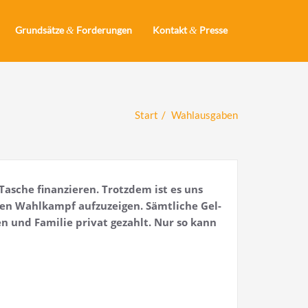
Grundsätze
&
Forderungen
Kontakt
&
Presse
Start
Wahlausgaben
Tasche finan­zie­ren. Trotz­dem ist es uns
ten Wahl­kampf auf­zu­zei­gen. Sämt­li­che Gel­
n und Fami­lie pri­vat gezahlt. Nur so kann