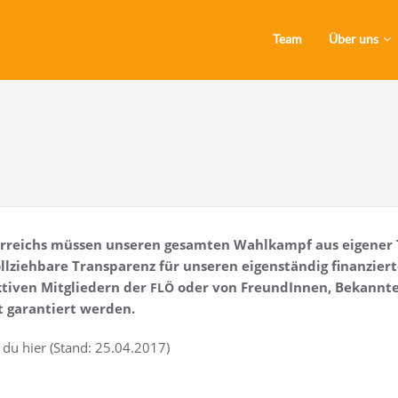
Team
Über uns
ter­reichs müs­sen unse­ren gesam­ten Wahl­kampf aus eige­ner 
­zieh­ba­re Trans­pa­renz für unse­ren eigen­stän­dig finan­zier­
ti­ven Mit­glie­dern der
oder von Freun­dIn­nen, Bekann­te
FLÖ
it garan­tiert werden.
t du hier (Stand: 25.04.2017)