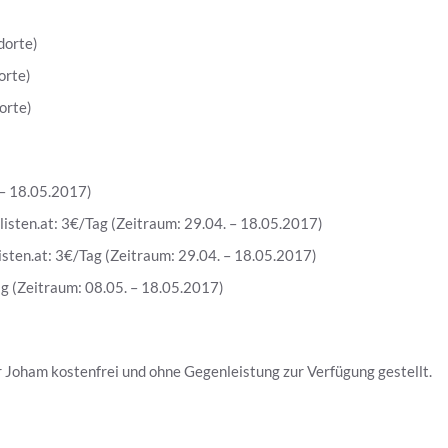
­or­te)
or­te)
or­te)
. – 18.05.2017)
s​lis​ten​.at: 3€/Tag (Zeit­raum: 29.04. – 18.05.2017)
lis​ten​.at: 3€/Tag (Zeit­raum: 29.04. – 18.05.2017)
ag (Zeit­raum: 08.05. – 18.05.2017)
r Joham kos­ten­frei und ohne Gegen­leis­tung zur Ver­fü­gung gestellt.