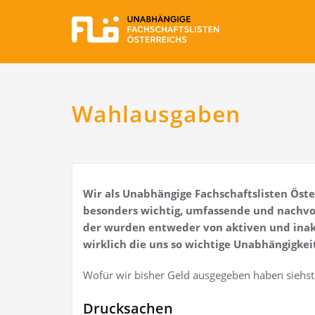
Wahlausgaben
Wir als Unab­hän­gi­ge Fach­schafts­lis­ten Ös
beson­ders wich­tig, umfas­sen­de und nach­voll
der wur­den ent­we­der von akti­ven und inak­
wirk­lich die uns so wich­ti­ge Unab­hän­gig­ke
Wofür wir bis­her Geld aus­ge­ge­ben haben siehs
Drucksachen