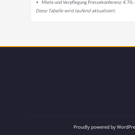
Mie­te und Ver­pfle­gung Pres­se­kon­fe­renz: € 70.-
Die­se Tabel­le wird lau­fend aktualisiert.
Proudly powered by WordPre