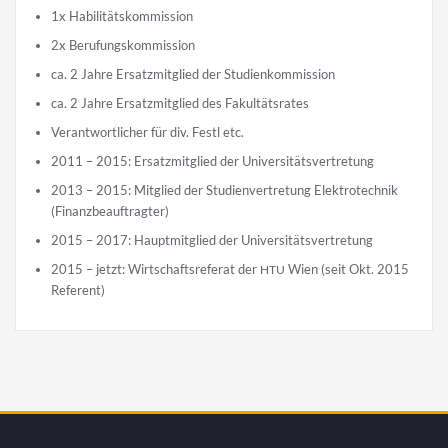
1x Habi­li­täts­kom­mis­si­on
2x Beru­fungs­kom­mis­si­on
ca. 2 Jah­re Ersatz­mit­glied der Studienkommission
ca. 2 Jah­re Ersatz­mit­glied des Fakultätsrates
Ver­ant­wort­li­cher für div. Festl etc.
2011 – 2015: Ersatz­mit­glied der Universitätsvertretung
2013 – 2015: Mit­glied der Stu­di­en­ver­tre­tung Elek­tro­tech­nik
(Finanz­be­auf­trag­ter)
2015 – 2017: Haupt­mit­glied der Universitätsvertretung
2015 – jetzt: Wirt­schafts­re­fe­rat der
Wien (seit Okt. 2015
HTU
Referent)