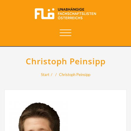
Navigation
umschalten
Christoph Peinsipp
Start
Christoph Peinsipp