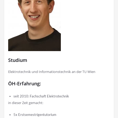
Studium
Elek­tro­tech­nik und Infor­ma­ti­ons­tech­nik an der
Wien
TU
ÖH-Erfahrung:
seit 2010: Fach­schaft Elektrotechnik
in die­ser Zeit gemacht:
5x Erst­se­mes­tri­gen­tu­to­ri­um