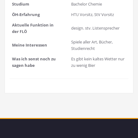
Stu­di­um
Bache­lor Chemie
ÖH-Erfah­rung
Vor­sitz, StV Vorsitz
HTU
Aktu­el­le Funk­ti­on in
design. stv. Listensprecher
der
FLÖ
Spie­le aller Art, Bücher,
Mei­ne Interessen
Studienrecht
Was ich sonst noch zu
Es gibt kein kal­tes Wet­ter nur
sagen habe
zu wenig Bier