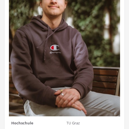
Hoch­schu­le
Graz
TU