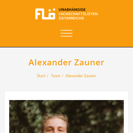
Navigation
umschalten
Alexander Zauner
Start
Team
Alexander Zauner