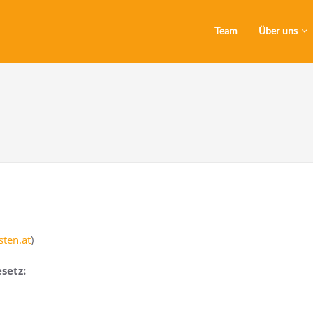
Team
Über uns
ten.​at
)
setz: