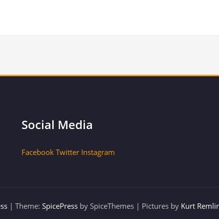
Social Media
Facebook
Twitter
Instagram
ss
| Theme:
SpicePress
by SpiceThemes | Pictures by
Kurt Remli