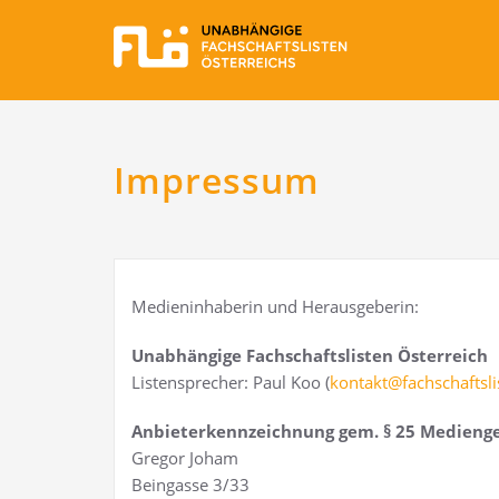
Impressum
Medi­en­in­ha­be­rin und Herausgeberin:
Unab­hän­gi­ge Fach­schafts­lis­ten Österreich
Lis­ten­spre­cher: Paul Koo (
kontakt@​fachschaftslis
Anbie­ter­kenn­zeich­nung gem. § 25 Medienge
Gre­gor Joham
Bein­gas­se 3/33