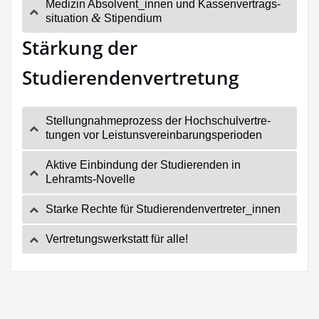
Medi­zin Absolvent_innen und Kas­sen­ver­trags­
&
si­tua­ti­on
Stipendium
Stärkung der
Studierendenvertretung
Stel­lung­nah­me­pro­zess der Hoch­schul­ver­tre­
tun­gen vor Leistunsvereinbarungsperioden
Akti­ve Ein­bin­dung der Stu­die­ren­den in
Lehramts-Novelle
Star­ke Rech­te für Studierendenvertreter_innen
Ver­tre­tungs­werk­statt für alle!