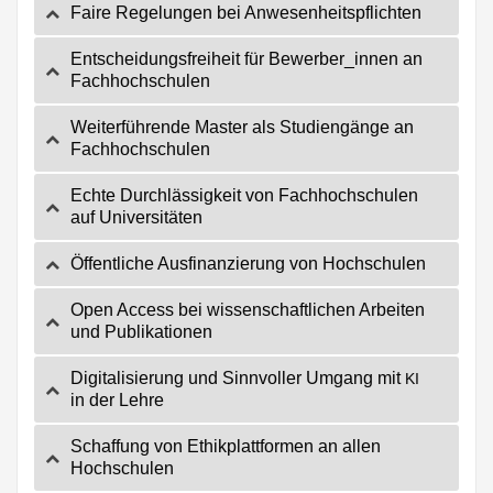
Fai­re Rege­lun­gen bei Anwesenheitspflichten
Ent­schei­dungs­frei­heit für Bewerber_innen an
Fachhochschulen
Wei­ter­füh­ren­de Mas­ter als Stu­di­en­gän­ge an
Fachhochschulen
Ech­te Durch­läs­sig­keit von Fach­hoch­schu­len
auf Universitäten
Öffent­li­che Aus­fi­nan­zie­rung von Hochschulen
Open Access bei wis­sen­schaft­li­chen Arbei­ten
und Publikationen
Digi­ta­li­sie­rung und Sinn­vol­ler Umgang mit
KI
in der Lehre
Schaf­fung von Ethik­platt­for­men an allen
Hochschulen