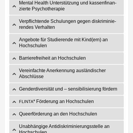
Men­tal Health Unter­stüt­zung und kas­sen­fi­nan­
zier­te Psychotherapie
Ver­pflich­ten­de Schu­lun­gen gegen dis­kri­mi­nie­
ren­des Verhalten
Ange­bo­te für Stu­die­ren­de mit Kind(ern) an
Hochschulen
Bar­rie­re­frei­heit an Hochschulen
Ver­ein­fach­te Aner­ken­nung aus­län­di­scher
Abschlüsse
Gen­der­di­ver­si­tät und – sen­si­bi­li­sie­rung fördern
* För­de­rung an Hochschulen
FLINTA
Que­er­för­de­rung an den Hochschulen
Unab­hän­gi­ge Anti­dis­kri­mi­nie­rungs­stel­le an
Hochschulen