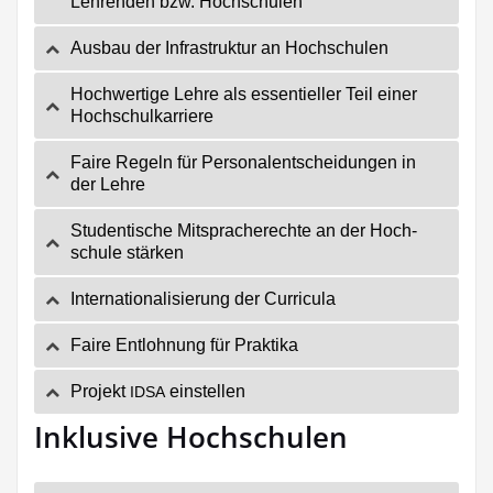
Leh­ren­den bzw. Hochschulen
Aus­bau der Infra­struk­tur an Hochschulen
Hoch­wer­ti­ge Leh­re als essen­ti­el­ler Teil einer
Hochschulkarriere
Fai­re Regeln für Per­so­nal­ent­schei­dun­gen in
der Lehre
Stu­den­ti­sche Mit­spra­che­rech­te an der Hoch­
schu­le stärken
Inter­na­tio­na­li­sie­rung der Curricula
Fai­re Ent­loh­nung für Praktika
Pro­jekt
einstellen
IDSA
Inklusive Hochschulen