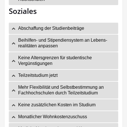
Soziales
Abschaf­fung der Studienbeiträge
Bei­hil­fen- und Sti­pen­di­en­sys­tem an Lebens­
rea­li­tä­ten anpassen
Kei­ne Alters­gren­zen für stu­den­ti­sche
Vergünstigungen
Teil­zeit­stu­di­um jetzt
Mehr Fle­xi­bi­li­tät und Selbst­be­stim­mung an
Fach­hoch­schu­len durch Teilzeitstudium
Kei­ne zusätz­li­chen Kos­ten im Studium
Monat­li­cher Wohnkostenzuschuss