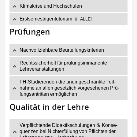
Kli­ma­kri­se und Hochschulen
Erst­se­mes­tri­gen­tu­to­ri­um für
!
ALLE
Prüfungen
Nach­voll­zieh­ba­re Beurteilungskriterien
Rechts­si­cher­heit für prü­fungs­im­ma­nen­te
Lehrveranstaltungen
FH-Stu­die­ren­den die unein­ge­schränk­te Teil­
nah­me an allen gesetz­lich vor­ge­se­he­nen Prü­
fungs­an­trit­ten ermöglichen
Qualität in der Lehre
&
Ver­pflich­ten­de Didak­tik­schu­lun­gen
Kon­se­
quen­zen bei Nicht­er­fül­lung von Pflich­ten der