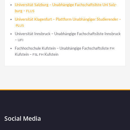
Uni­ver­si­tät Salz­burg – Unab­hän­gi­ge Fach­schafts­lis­te Uni Salz­
burg –
FLUS
Uni­ver­si­tät Kla­gen­furt – Platt­form Unab­hän­gi­ger Stu­die­ren­der –
PLUS
Uni­ver­si­tät Inns­bruck – Unab­hän­gi­ge Fach­schafts­lis­te Inns­bruck
–
UFI
Fach­hoch­schu­le Kuf­stein – Unab­hän­gi­ge Fach­schafts­lis­te
FH
Kuf­stein –
Kufstein
FSL
FH
Social Media