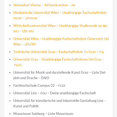
Vet­med­uni Vien­na – Akti­ons­ko­mi­tee –
AK
Medi­zi­ni­sche Uni­ver­si­tät Wien – Unab­hän­gi­ge Fach­schafts­lis­te
–
MUW
UFMUW
Wirt­schafts­uni­ver­si­tät Wien – Unab­hän­gi­ge Stu­die­ren­de an der
– USt
WU
WU
Uni­ver­si­tät Wien – Unab­hän­gi­ge Fach­schafts­lis­te Öster­reich Uni
Wien – uFLOW
Tech­ni­sche Uni­ver­si­tät Graz – Fach­schafts­lis­te
Graz –
TU
FSL
Uni­ver­si­tät Graz – Unab­hän­gi­ge Fach­schafts­lis­ten Uni Graz –
FLUG
Uni­ver­si­tät für Musik und dar­stel­len­de Kunst Graz – Lis­te Del­
phin und Dra­che – D
&
D
Fach­hoch­schu­le Cam­pus 02 –
FL02
Uni­ver­si­tät Linz –
– Dei­ne unab­hän­gi­ge Fachschaft
ÖSU
Uni­ver­si­tät für künst­le­ri­sche und indus­tri­el­le Gestal­tung Linz –
Kunst und Politik
Mozar­te­um Salz­burg – Lis­te Mozarteum