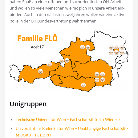
haben Spaß an einer offe­nen und sach­ori­en­tier­ten ÖH-Arbeit
und wol­len so vie­le Men­schen wie mög­lich in unse­re Arbeit ein­
bin­den. Auch in den nächs­ten zwei Jah­ren wol­len wir eine akti­ve
Rol­le in der
Bun­des­ver­tre­tung wahrnehmen.
ÖH
Unigruppen
Tech­ni­sche Uni­ver­si­tät Wien – Fach­schafts­lis­te
Wien –
TU
FL
Uni­ver­si­tät für Boden­kul­tur Wien – Unab­hän­gi­ge Fach­schafts­lis­
te
–
BOKU
FL
BOKU