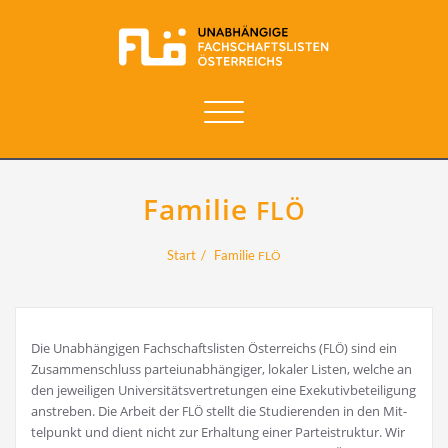
Navigation
umschalten
Familie
FLÖ
Start
Familie
FLÖ
Die Unab­hän­gi­gen Fach­schafts­lis­ten Öster­reichs (
) sind ein
FLÖ
Zusam­men­schluss par­tei­un­ab­hän­gi­ger, loka­ler Lis­ten, wel­che an
den jewei­li­gen Uni­ver­si­täts­ver­tre­tun­gen eine Exe­ku­tiv­be­tei­li­gung
anstre­ben. Die Arbeit der
stellt die Stu­die­ren­den in den Mit­
FLÖ
tel­punkt und dient nicht zur Erhal­tung einer Par­tei­struk­tur. Wir