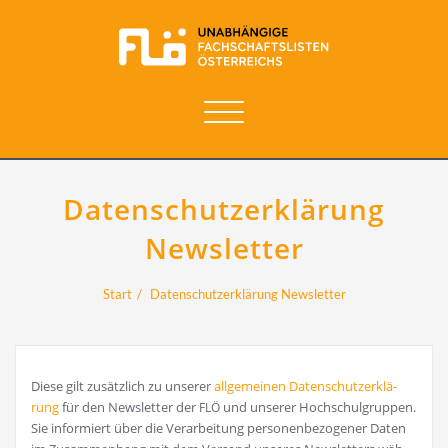
Navigation
umschalten
Datenschutzerklärung
Newsletter
Start
Datenschutzerklärung Newsletter
Die­se gilt zusätz­lich zu unse­rer
all­ge­mei­nen Daten­schutz­er­klä­
rung
für den News­let­ter der
und unse­rer Hoch­schul­grup­pen.
FLÖ
Sie infor­miert über die Ver­ar­bei­tung per­so­nen­be­zo­ge­ner Daten