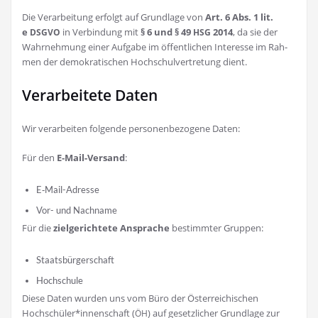
Die Ver­ar­bei­tung erfolgt auf Grund­la­ge von
Art. 6 Abs. 1 lit.
e
in Ver­bin­dung mit
§ 6 und § 49
2014
, da sie der
DSGVO
HSG
Wahr­neh­mung einer Auf­ga­be im öffent­li­chen Inter­es­se im Rah­
men der demo­kra­ti­schen Hoch­schul­ver­tre­tung dient.
Verarbeitete Daten
Wir ver­ar­bei­ten fol­gen­de per­so­nen­be­zo­ge­ne Daten:
Für den
E‑Mail-Ver­sand
:
E‑Mail-Adres­se
Vor- und Nachname
Für die
ziel­ge­rich­te­te Anspra­che
bestimm­ter Gruppen:
Staats­bür­ger­schaft
Hoch­schu­le
Die­se Daten wur­den uns vom Büro der Öster­rei­chi­schen
Hochschüler*innenschaft (
) auf gesetz­li­cher Grund­la­ge zur
ÖH