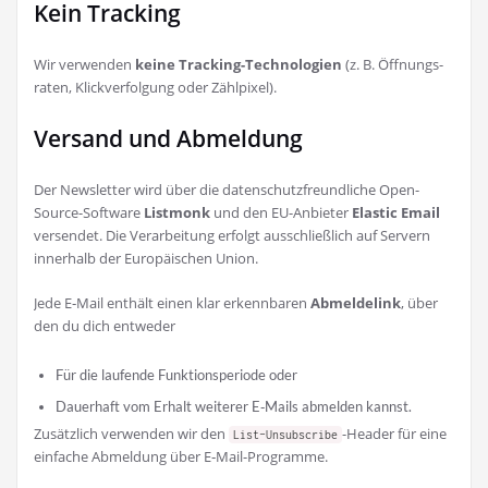
Kein Tracking
Wir ver­wen­den
kei­ne Track­ing-Tech­no­lo­gien
(z. B. Öff­nungs­
ra­ten, Klick­ver­fol­gung oder Zählpixel).
Versand und Abmeldung
Der News­let­ter wird über die daten­schutz­freund­li­che Open-
Source-Soft­ware
List­monk
und den EU-Anbie­ter
Ela­s­tic Email
ver­sen­det. Die Ver­ar­bei­tung erfolgt aus­schließ­lich auf Ser­vern
inner­halb der Euro­päi­schen Union.
Jede E‑Mail ent­hält einen klar erkenn­ba­ren
Abmel­de­link
, über
den du dich entweder
Für die lau­fen­de Funk­ti­ons­pe­ri­ode oder
Dau­er­haft vom Erhalt wei­te­rer E‑Mails abmel­den kannst.
Zusätz­lich ver­wen­den wir den
-Hea­der für eine
List-Unsubscribe
ein­fa­che Abmel­dung über E‑Mail-Pro­gram­me.