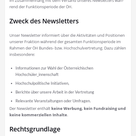
im Zusam­men­hang mit dem Ver­sand unse­res News­let­ters wäh­
rend der Funk­ti­ons­pe­ri­ode der
.
ÖH
Zweck des Newsletters
Unser News­let­ter infor­miert über die Akti­vi­tä­ten und Posi­tio­nen
unse­rer Frak­ti­on wäh­rend der gesam­ten Funk­ti­ons­pe­ri­ode im
Rah­men der
Bun­des- bzw. Hoch­schul­ver­tre­tung. Dazu zäh­len
ÖH
insbesondere:
Infor­ma­tio­nen zur Wahl der Öster­rei­chi­schen
Hochschüler_innenschaft
Hoch­schul­po­li­ti­sche Initiativen,
Berich­te über unse­re Arbeit in der Vertretung
Rele­van­te Ver­an­stal­tun­gen oder Umfragen.
Der News­let­ter ent­hält
kei­ne Wer­bung, kein Fund­rai­sing und
kei­ne kom­mer­zi­el­len Inhal­te
.
Rechtsgrundlage