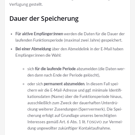
Ver­fü­gung gestellt.
Dauer der Speicherung
Für akti­ve Empfänger:innen
wer­den die Daten für die Dau­er der
lau­fen­den Funk­ti­ons­pe­ri­ode (maxi­mal zwei Jah­re) gespeichert.
Bei einer Abmel­dung
über den Abmel­de­link in der E‑Mail haben
Empfänger:innen die Wahl:
sich
für die lau­fen­de Peri­ode
abzu­mel­den (die Daten wer­
den dann nach Ende der Peri­ode gelöscht),
oder sich
per­ma­nent abzu­mel­den
. In die­sem Fall spei­
chern wir die E‑Mail-Adres­se und ggf. mini­ma­le Iden­ti­fi­
ka­ti­ons­da­ten (Name) über die Funk­ti­ons­pe­ri­ode hin­aus,
aus­schließ­lich zum Zweck der dau­er­haf­ten Unter­drü­
ckung wei­te­rer Zusen­dun­gen (Sperr­ver­merk). Die Spei­
che­rung erfolgt auf Grund­la­ge unse­res berech­tig­ten
Inter­es­ses gemäß Art. 6 Abs. 1 lit. f
zur Ver­mei­
DSGVO
dung unge­woll­ter zukünf­ti­ger Kontaktaufnahme.